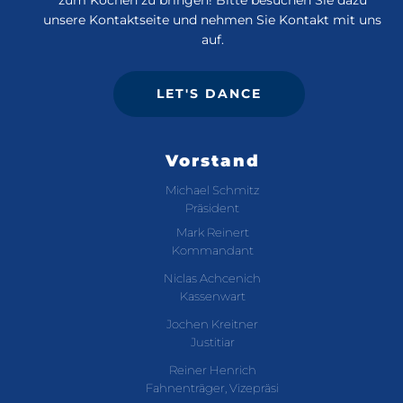
unsere Kontaktseite und nehmen Sie Kontakt mit uns
auf.
LET'S DANCE
Vorstand
Michael Schmitz
Präsident
Mark Reinert
Kommandant
Niclas Achcenich
Kassenwart
Jochen Kreitner
Justitiar
Reiner Henrich
Fahnenträger, Vizepräsi