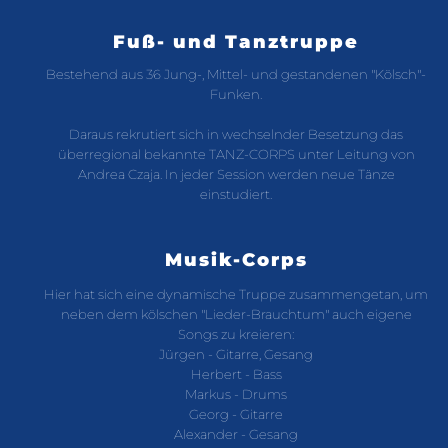
Fuß- und Tanztruppe
Bestehend aus 36 Jung-, Mittel- und gestandenen "Kölsch"-
Funken.
Daraus rekrutiert sich in wechselnder Besetzung das
überregional bekannte TANZ-CORPS unter Leitung von
Andrea Czaja. In jeder Session werden neue Tänze
einstudiert.
Musik-Corps
Hier hat sich eine dynamische Truppe zusammengetan, um
neben dem kölschen "Lieder-Brauchtum" auch eigene
Songs zu kreieren:
Jürgen - Gitarre, Gesang
Herbert - Bass
Markus - Drums
Georg - Gitarre
Alexander - Gesang