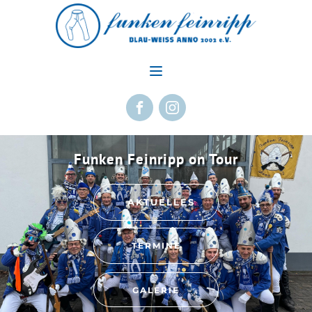
Funken Feinripp on Tour
AKTUELLES
TERMINE
GALERIE