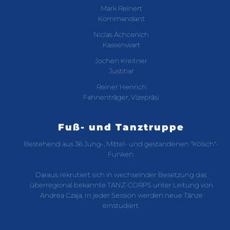
Mark Reinert
Kommandant
Niclas Achcenich
Kassenwart
Jochen Kreitner
Justitiar
Reiner Henrich
Fahnenträger, Vizepräsi
Fuß- und Tanztruppe
Bestehend aus 36 Jung-, Mittel- und gestandenen "Kölsch"-
Funken.
Daraus rekrutiert sich in wechselnder Besetzung das
überregional bekannte TANZ-CORPS unter Leitung von
Andrea Czaja. In jeder Session werden neue Tänze
einstudiert.