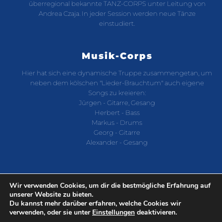
überregional bekannte TANZ-CORPS unter Leitung von
Andrea Czaja. In jeder Session werden neue Tänze
einstudiert.
Musik-Corps
Hier hat sich eine dynamische Truppe zusammengetan, um
neben dem kölschen "Lieder-Brauchtum" auch eigene
Songs zu kreieren:
Jürgen - Gitarre, Gesang
Herbert - Bass
Markus - Drums
Georg - Gitarre
Alexander - Gesang
Wir verwenden Cookies, um dir die bestmögliche Erfahrung auf
unserer Website zu bieten.
Du kannst mehr darüber erfahren, welche Cookies wir
verwenden, oder sie unter
Einstellungen
deaktivieren.