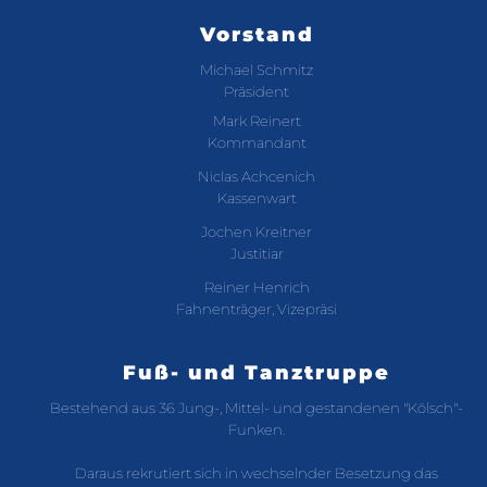
Vorstand
Michael Schmitz
Präsident
Mark Reinert
Kommandant
Niclas Achcenich
Kassenwart
Jochen Kreitner
Justitiar
Reiner Henrich
Fahnenträger, Vizepräsi
Fuß- und Tanztruppe
Bestehend aus 36 Jung-, Mittel- und gestandenen "Kölsch"-
Funken.
Daraus rekrutiert sich in wechselnder Besetzung das